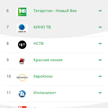
6
Татарстан - Новый Век
⇒
7
КИНО ТВ
⇒
8
НСТВ
⇒
9
Красная линия
⇒
10
ЕвроКино
⇒
11
Иллюзион+
⇒