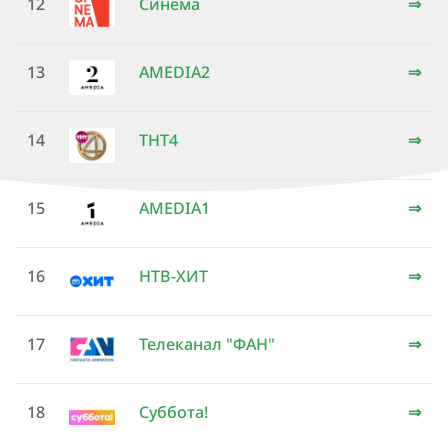
12
Синема
⇒
13
AMEDIA2
⇒
14
ТНТ4
⇒
15
AMEDIA1
⇒
16
НТВ-ХИТ
⇒
17
Телеканал "ФАН"
⇒
18
Суббота!
⇒