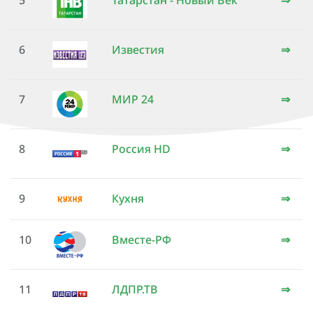
5
Татарстан - Новый Век
⇒
6
Известия
⇒
7
МИР 24
⇒
8
Россия HD
⇒
9
Кухня
⇒
10
Вместе-РФ
⇒
11
ЛДПР.ТВ
⇒