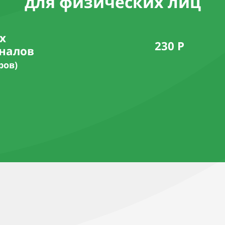
для физических лиц
х
230 Р
аналов
ров)