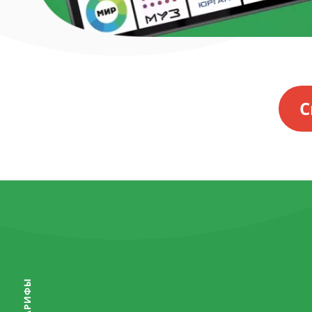
С
ТАРИФЫ