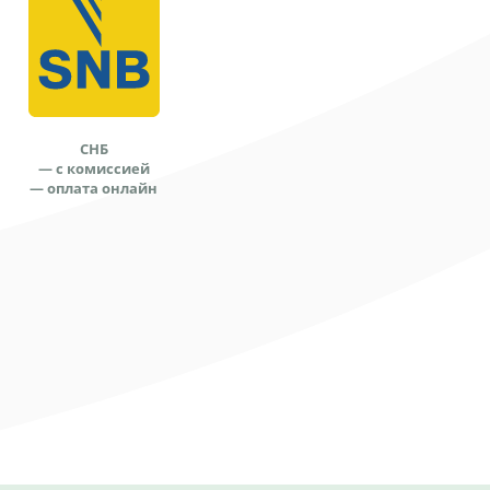
СНБ
— с комиссией
— оплата онлайн