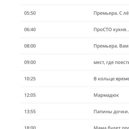
05:50
Премьера. С лё
06:40
ПроСТО кухня.
08:00
Премьера. Вам
09:00
мест, где поест
10:25
В кольце врем
12:05
Мармадюк
13:55
Папины дочки
18:00
Мама будет пр