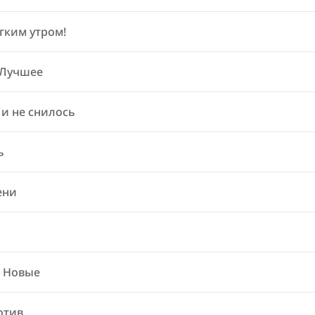
гким утром!
 Лучшее
 и не снилось
ь
ени
. Новые
отив