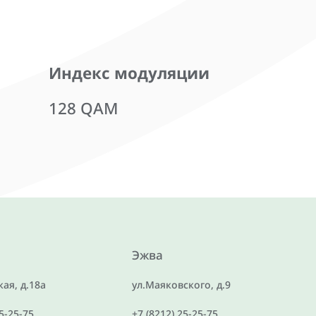
Индекс модуляции
128 QAM
Эжва
ая, д.18а
ул.Маяковского, д.9
25-25-75
+7 (8212) 25-25-75