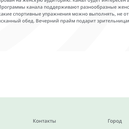
ирован на женскую аудиторию. Канал будет интересен 
 Программы канала поддерживают разнообразные женск
какие спортивные упражнения можно выполнять, не отв
ысканный обед. Вечерний прайм подарит зрительниц
Контакты
Город