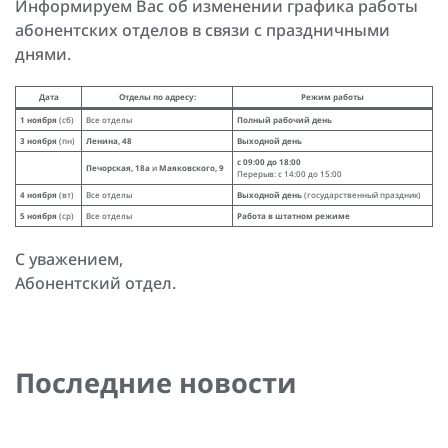
Информируем Вас об изменении графика работы
абонентских отделов в связи с праздничными
днями.
Дата
Отделы по адресу:
Режим работы
1 ноября
(сб)
Все отделы
Полный рабочий день
3 ноября
(пн)
Ленина, 48
Выходной день
с 09:00 до 18:00
Печорская, 18а
и
Маяковского, 9
Перерыв: с 14:00 до 15:00
4 ноября
(вт)
Все отделы
Выходной день
(государственный праздник)
5 ноября
(ср)
Все отделы
Работа в штатном режиме
С уважением,
Абонентский отдел.
Последние новости