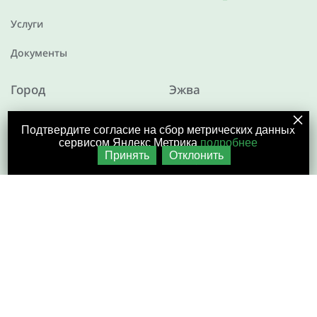
Услуги
Документы
Город
Эжва
ул.Печорская, д.18а
ул.Маяковского, д.9
Подтвердите согласие на сбор метрических данных
сервисом Яндекс Метрика
подробнее
+7 (8212) 25-25-75
+7 (8212) 25-25-75
Принять
Отклонить
Работаем 9:00 - 19:00,
Работаем 9:00 - 19:00,
Перерыв с 14:00 до 15:00,
Перерыв с 14:00 до 15:00,
Выходной - воскресенье.
Выходной - воскресенье.
Разработка сайта